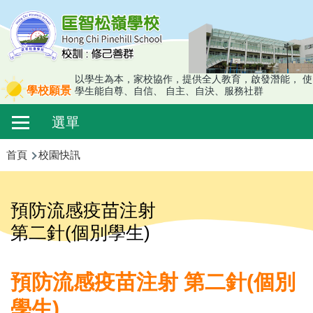
移至主內容
以學生為本，家校協作，提供全人教育，啟發潛能， 使
學校願景
學生能自尊、自信、 自主、自決、服務社群
Main
選單
navigation
導
首頁
校園快訊
航
連
預防流感疫苗注射
結
第二針(個別學生)
預防流感疫苗注射 第二針(個別
學生)