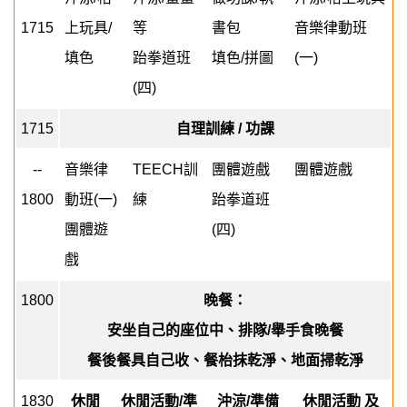
1715
上玩具
/
等
書包
音樂律動班
填色
跆拳道班
填色
/
拼圖
(
一
)
(
四
)
1715
自理訓練
/
功課
--
音樂律
TEECH
訓
團體遊戲
團體遊戲
1800
動班
(
一
)
練
跆拳道班
團體遊
(
四
)
戲
1800
晚餐：
安坐自己的座位中、排隊
/
舉手食晚餐
餐後餐具自己收、餐枱抹乾淨、地面掃乾淨
1830
休閒
休閒活動
/
準
沖涼
/
準備
休閒活動 及