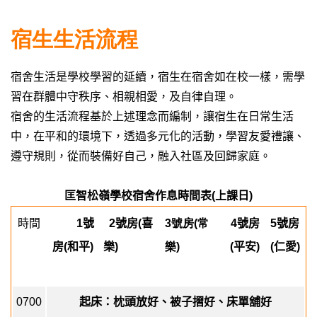
宿生生活流程
宿舍生活是學校學習的延續，宿生在宿舍如在校一樣，需學
習在群體中守秩序、相親相愛，及自律自理。
宿舍的生活流程基於上述理念而編制，讓宿生在日常生活
中，在平和的環境下，透過多元化的活動，學習友愛禮讓、
遵守規則，從而裝備好自己，融入社區及回歸家庭。
匡智松嶺學校宿舍作息時間表
(
上課日
)
時間
1
號
2
號房
(
喜
3號房(常
4
號房
5
號房
房
(
和平
)
樂
)
樂)
(
平安
)
(
仁愛
)
0700
起床：枕頭放好、被子摺好、床單舖好