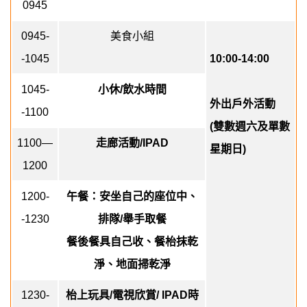
0945
0945-
美食小組
-1045
10:00-14:00
1045-
小休
/
飲水時間
外出戶外活動
-1100
(
雙數週六及單數
1100—
走廊活動
/IPAD
星期日
)
1200
1200-
午餐：安坐自己的座位中、
-1230
排隊
/
舉手取餐
餐後餐具自己收、餐枱抹乾
淨、地面掃乾淨
1230-
枱上玩具
/
電視欣賞
/ IPAD
時