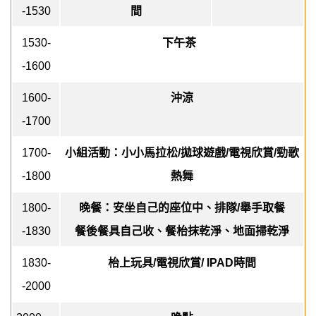
-1530
間
1530-
下午茶
-1600
1600-
沖涼
-1700
1700-
小組活動：小小馬拉松
/
拋球遊戲
/
電視欣賞
/
勁歌
-1800
熱舞
1800-
晚餐：安坐自己的座位中、排隊
/
舉手取餐
-1830
餐後餐具自己收、餐枱抹乾淨、地面掃乾淨
1830-
枱上玩具
/
電視欣賞
/ IPAD
時間
-2000