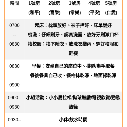
時間
1
號房
2
號房
3號房
4
號房
5
號房
(
和平
)
(
喜樂
)
(常樂)
(
平安
)
(
仁愛
)
0700
起床：枕頭放好、被子摺好、床單舖好
--
梳洗：仔細刷牙、認真洗面、放好牙刷漱口杯
0830
換校服：換下睡衣、放洗衣袋內、穿好校服和
鞋襪
0830
早餐：安坐自己的座位中、排隊
/
舉手取餐
--
餐後餐具自己收、餐枱抹乾淨、地面掃乾淨
0900
0900--
小組活動：小小馬拉松
/
拋球遊戲
/
電視欣賞
/
勁歌
0930
熱舞
0930--
小休
/
飲水時間