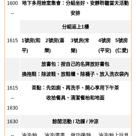
1600
地下多用途室集會：分組坐好、安靜聆聽當天活動
--
安排
分組返上
1
樓
1615
1
號房
(
和
2
號房
(
喜
3號房(常
4
號房
5
號房
平
)
樂
)
樂)
(
平安
)
(
仁愛
)
放書包：按自己的名牌放好書包
換拖鞋：除波鞋、放鞋櫃、除襪子、放入洗衣袋內
1615
茶點：先如廁、再洗手、開心享用下午茶
--
收拾餐具、清潔餐枱和地面
1630
1630
餘閒活動
/
功課
/
沖涼
--
沖涼
/
枱
沖涼
/
畫畫
做功課
/
執
沖涼
/
枱上玩具